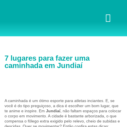
7 lugares para fazer uma
caminhada em Jundiaí
A caminhada é um ótimo esporte para atletas inciantes. E, se
você é do tipo preguiçoso, a dica é escolher um bom lugar, que
te anime e inspire. Em
Jundiaí
, não faltam espaços para colocar
o corpo em movimento. A cidade é bastante arborizada, o que
compensa o fôlego extra exigido pelo relevo, cheio de subidas e
descidas. Quer se movimentar? Então confira estas dicas: