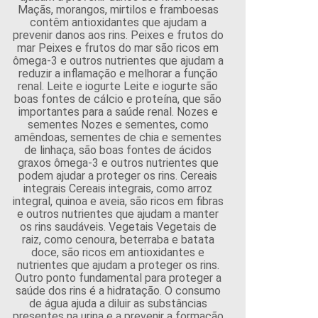
Maçãs, morangos, mirtilos e framboesas
contêm antioxidantes que ajudam a
prevenir danos aos rins. Peixes e frutos do
mar Peixes e frutos do mar são ricos em
ômega-3 e outros nutrientes que ajudam a
reduzir a inflamação e melhorar a função
renal. Leite e iogurte Leite e iogurte são
boas fontes de cálcio e proteína, que são
importantes para a saúde renal. Nozes e
sementes Nozes e sementes, como
amêndoas, sementes de chia e sementes
de linhaça, são boas fontes de ácidos
graxos ômega-3 e outros nutrientes que
podem ajudar a proteger os rins. Cereais
integrais Cereais integrais, como arroz
integral, quinoa e aveia, são ricos em fibras
e outros nutrientes que ajudam a manter
os rins saudáveis. Vegetais Vegetais de
raiz, como cenoura, beterraba e batata
doce, são ricos em antioxidantes e
nutrientes que ajudam a proteger os rins.
Outro ponto fundamental para proteger a
saúde dos rins é a hidratação. O consumo
de água ajuda a diluir as substâncias
presentes na urina e a prevenir a formação