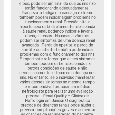
e pés, pode ser um sinal de que os rins não
estão funcionando adequadamente.
Fraqueza: a fadiga e o cansaço extremo
também podem indicar algum problema no
funcionamento renal. Pressão alta: a
hipertensão está diretamente relacionada
à saúde renal, podendo indicar e levar a
doenças renais. Náuseas e vômitos:
podem ser sintomas de uma doença renal
avançada. Perda de apetite: a perda de
apetite constante também pode indicar
problemas com o funcionamento dos rins.
É importante reforçar que esses sintomas
também podem estar relacionados a
outras condições de saúde e não
necessariamente indicam uma doença nos
rins. No entanto, se o individuo manifestar
vários desses sintomas ao mesmo tempo,
é recomendável procurar um médico
nefrologista para realizar uma avaliação
precisa. Renal Quality – Clínica de
Nefrologia em Jundiaí O diagnóstico
precoce de doenças renais pode ajudar a
prevenir complicações graves e aumentar
as chances de recuperação do paciente.