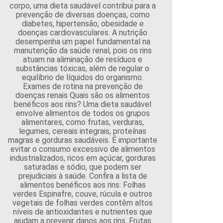
corpo, uma dieta saudável contribui para a
prevenção de diversas doenças, como
diabetes, hipertensão, obesidade e
doenças cardiovasculares. A nutrição
desempenha um papel fundamental na
manutenção da saúde renal, pois os rins
atuam na aliminação de resíduos e
substâncias tóxicas, além de regular o
equilíbrio de líquidos do organismo.
Exames de rotina na prevenção de
doenças renais Quais são os alimentos
benéficos aos rins? Uma dieta saudável
envolve alimentos de todos os grupos
alimentares, como frutas, verduras,
legumes, cereais integrais, proteínas
magras e gorduras saudáveis. É importante
evitar o consumo excessivo de alimentos
industrializados, ricos em açúcar, gorduras
saturadas e sódio, que podem ser
prejudiciais à saúde. Confira a lista de
alimentos benéficos aos rins: Folhas
verdes Espinafre, couve, rúcula e outros
vegetais de folhas verdes contêm altos
níveis de antioxidantes e nutrientes que
ajudam a prevenir danos aos rins. Frutas