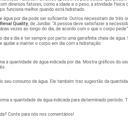
om diversos fatores, como a idade e o peso, a atividade física q
rpo funciona melhor quando está hidratado.
e água por dia pode ser suficiente. Outros necessitam de três o
Renal Quality
, de Jundiaí. “A pessoa deve satisfazer a necessi
árias vezes ao longo do dia, de acordo com o que o corpo pede”,
 dia a dia é ter sempre por perto uma garrafinha cheia de água.
e ajudar a manter o corpo em dia com a hidratação:
orma a quantidade de água indicada por dia. Mostra gráficos do 
ês.
s do seu consumo de água. Ele também traz sugestão da quantid
nforma a quantidade de água indicada para determinado período.
nda? Conte para nós nos comentários!