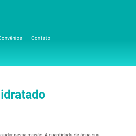
Convênios
Contato
hidratado
 ajudar nessa missão. A quantidade de água que