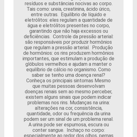
resíduos e substâncias nocivas ao corpo.
Tais como: ureia, creatinina, ácido úrico,
entre outras. Equilíbrio de líquido e
eletrólitos: eles regulam a quantidade de
água e eletrólitos presentes no corpo,
garantindo que não haja excessos ou
deficiências. Controle da pressão arterial:
são responsáveis por produzir hormônios
que regulam a pressão arterial. Produção
de hormônios: os rins produzem hormônios
importantes, que estimulam a produção de
glóbulos vermelhos e ajudam a manter o
equilíbrio de cálcio no organismo. Como
saber se tenho uma doença renal?
Conheça os principais sintomas Mesmo
que muitas pessoas desenvolvam
doenças renais sem ao mesmo perceber,
existem alguns sinais que podem indicar
problemas nos rins. Mudanças na urina:
alterações na cor, consistência,
quantidade, odor ou frequência da urina
podem ser um sinal de um problema renal.
A urina pode ser espumosa, escura ou
conter sangue. Inchaço no corpo:
especialmente ao redor dos olhos, pernas