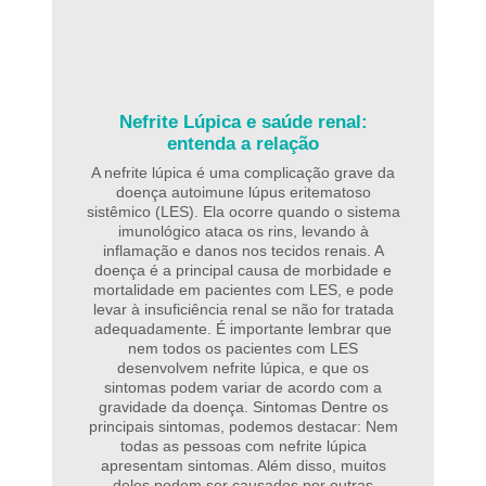
Nefrite Lúpica e saúde renal:
entenda a relação
A nefrite lúpica é uma complicação grave da
doença autoimune lúpus eritematoso
sistêmico (LES). Ela ocorre quando o sistema
imunológico ataca os rins, levando à
inflamação e danos nos tecidos renais. A
doença é a principal causa de morbidade e
mortalidade em pacientes com LES, e pode
levar à insuficiência renal se não for tratada
adequadamente. É importante lembrar que
nem todos os pacientes com LES
desenvolvem nefrite lúpica, e que os
sintomas podem variar de acordo com a
gravidade da doença. Sintomas Dentre os
principais sintomas, podemos destacar: Nem
todas as pessoas com nefrite lúpica
apresentam sintomas. Além disso, muitos
deles podem ser causados por outras