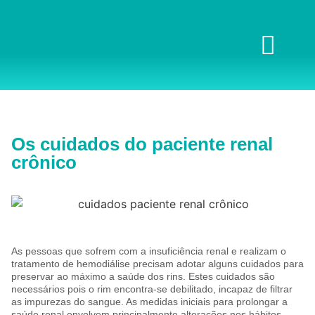
Os cuidados do paciente renal
crônico
As pessoas que sofrem com a insuficiência renal e realizam o
tratamento de hemodiálise precisam adotar alguns cuidados para
preservar ao máximo a saúde dos rins. Estes cuidados são
necessários pois o rim encontra-se debilitado, incapaz de filtrar
as impurezas do sangue. As medidas iniciais para prolongar a
saúde renal envolvem principalmente alterações nos hábitos