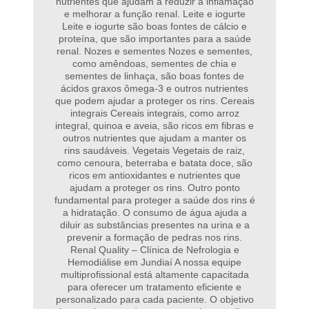
nutrientes que ajudam a reduzir a inflamação
e melhorar a função renal. Leite e iogurte
Leite e iogurte são boas fontes de cálcio e
proteína, que são importantes para a saúde
renal. Nozes e sementes Nozes e sementes,
como amêndoas, sementes de chia e
sementes de linhaça, são boas fontes de
ácidos graxos ômega-3 e outros nutrientes
que podem ajudar a proteger os rins. Cereais
integrais Cereais integrais, como arroz
integral, quinoa e aveia, são ricos em fibras e
outros nutrientes que ajudam a manter os
rins saudáveis. Vegetais Vegetais de raiz,
como cenoura, beterraba e batata doce, são
ricos em antioxidantes e nutrientes que
ajudam a proteger os rins. Outro ponto
fundamental para proteger a saúde dos rins é
a hidratação. O consumo de água ajuda a
diluir as substâncias presentes na urina e a
prevenir a formação de pedras nos rins.
Renal Quality – Clínica de Nefrologia e
Hemodiálise em Jundiaí A nossa equipe
multiprofissional está altamente capacitada
para oferecer um tratamento eficiente e
personalizado para cada paciente. O objetivo