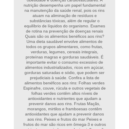
obesidade e doenças cardiovasculares. A
nutrição desempenha um papel fundamental
na manutenção da saúde renal, pois os rins
atuam na aliminação de resíduos e
substâncias tóxicas, além de regular o
equilíbrio de líquidos do organismo. Exames
de rotina na prevenção de doenças renais
Quais são os alimentos benéficos aos rins?
Uma dieta saudável envolve alimentos de
todos os grupos alimentares, como frutas,
verduras, legumes, cereais integrais,
proteínas magras e gorduras saudáveis. É
importante evitar o consumo excessivo de
alimentos industrializados, ricos em açúcar,
gorduras saturadas e sódio, que podem ser
prejudiciais à saúde. Confira a lista de
alimentos benéficos aos rins: Folhas verdes
Espinafre, couve, rúcula e outros vegetais de
folhas verdes contêm altos níveis de
antioxidantes e nutrientes que ajudam a
prevenir danos aos rins. Frutas Maçãs,
morangos, mirtilos e framboesas contêm
antioxidantes que ajudam a prevenir danos
aos rins. Peixes e frutos do mar Peixes e
frutos do mar são ricos em ômega-3 e outros