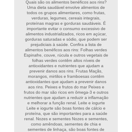
Quais são os alimentos benéficos aos rins?
Uma dieta saudável envolve alimentos de
todos os grupos alimentares, como frutas,
verduras, legumes, cereais integrais,
proteínas magras e gorduras saudáveis. É
importante evitar o consumo excessivo de
alimentos industrializados, ricos em açúcar,
gorduras saturadas e sódio, que podem ser
prejudiciais à saúde. Confira a lista de
alimentos benéficos aos rins: Folhas verdes
Espinafre, couve, rúcula e outros vegetais de
folhas verdes contêm altos níveis de
antioxidantes e nutrientes que ajudam a
prevenir danos aos rins. Frutas Maçãs,
morangos, mirtilos e framboesas contêm
antioxidantes que ajudam a prevenir danos
aos rins. Peixes e frutos do mar Peixes e
frutos do mar são ricos em ômega-3 e outros
nutrientes que ajudam a reduzir a inflamação
e melhorar a função renal. Leite e iogurte
Leite e iogurte são boas fontes de cálcio e
proteína, que são importantes para a saúde
renal. Nozes e sementes Nozes e sementes,
como amêndoas, sementes de chia e
sementes de linhaça, são boas fontes de