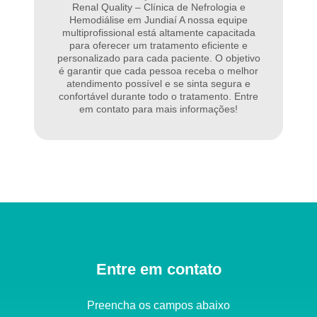
Renal Quality – Clínica de Nefrologia e
Hemodiálise em Jundiaí A nossa equipe
multiprofissional está altamente capacitada
para oferecer um tratamento eficiente e
personalizado para cada paciente. O objetivo
é garantir que cada pessoa receba o melhor
atendimento possível e se sinta segura e
confortável durante todo o tratamento. Entre
em contato para mais informações!
Entre em contato
Preencha os campos abaixo