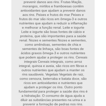
prevenir danos aos rins. Frutas Maçãs,
morangos, mirtilos e framboesas contêm
antioxidantes que ajudam a prevenir danos
aos rins. Peixes e frutos do mar Peixes e
frutos do mar são ricos em ômega-3 e outros
nutrientes que ajudam a reduzir a inflamação
e melhorar a função renal. Leite e iogurte
Leite e iogurte são boas fontes de cálcio e
proteína, que são importantes para a saúde
renal. Nozes e sementes Nozes e sementes,
como amêndoas, sementes de chia e
sementes de linhaça, são boas fontes de
ácidos graxos ômega-3 e outros nutrientes
que podem ajudar a proteger os rins. Cereais
integrais Cereais integrais, como arroz
integral, quinoa e aveia, são ricos em fibras e
outros nutrientes que ajudam a manter os
rins saudáveis. Vegetais Vegetais de raiz,
como cenoura, beterraba e batata doce, são
ricos em antioxidantes e nutrientes que
ajudam a proteger os rins. Outro ponto
fundamental para proteger a saúde dos rins é
a hidratação. O consumo de água ajuda a
diluir as substâncias presentes na urina e a
prevenir a formação de pedras nos rins.