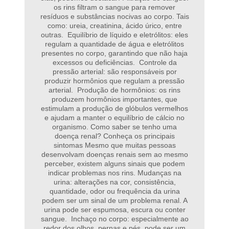
os rins filtram o sangue para remover
resíduos e substâncias nocivas ao corpo. Tais
como: ureia, creatinina, ácido úrico, entre
outras. Equilíbrio de líquido e eletrólitos: eles
regulam a quantidade de água e eletrólitos
presentes no corpo, garantindo que não haja
excessos ou deficiências. Controle da
pressão arterial: são responsáveis por
produzir hormônios que regulam a pressão
arterial. Produção de hormônios: os rins
produzem hormônios importantes, que
estimulam a produção de glóbulos vermelhos
e ajudam a manter o equilíbrio de cálcio no
organismo. Como saber se tenho uma
doença renal? Conheça os principais
sintomas Mesmo que muitas pessoas
desenvolvam doenças renais sem ao mesmo
perceber, existem alguns sinais que podem
indicar problemas nos rins. Mudanças na
urina: alterações na cor, consistência,
quantidade, odor ou frequência da urina
podem ser um sinal de um problema renal. A
urina pode ser espumosa, escura ou conter
sangue. Inchaço no corpo: especialmente ao
redor dos olhos, pernas e pés, pode ser um