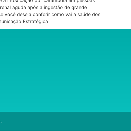
ue a intoxicação por carambola em pessoas
o renal aguda após a ingestão de grande
se você deseja conferir como vai a saúde dos
municação Estratégica
.