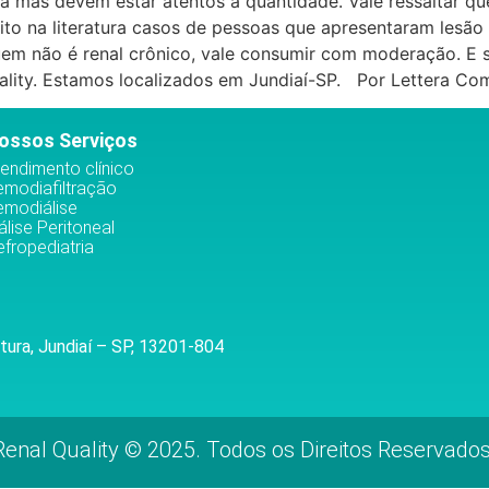
a mas devem estar atentos à quantidade. Vale ressaltar q
rito na literatura casos de pessoas que apresentaram lesã
quem não é renal crônico, vale consumir com moderação. E 
uality. Estamos localizados em Jundiaí-SP. Por Lettera Co
ossos Serviços
endimento clínico
emodiafiltração
emodiálise
álise Peritoneal
fropediatria
tura, Jundiaí – SP, 13201-804
Renal Quality © 2025. Todos os Direitos Reservados