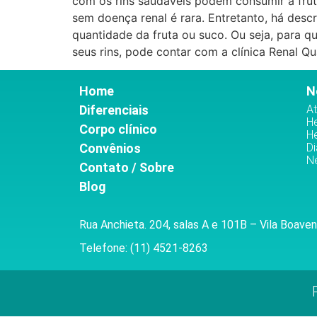
com os rins saudáveis podem consumir a frut
sem doença renal é rara. Entretanto, há desc
quantidade da fruta ou suco. Ou seja, para 
seus rins, pode contar com a clínica Renal Q
Home
N
Diferenciais
At
H
Corpo clínico
H
Convênios
Di
Ne
Contato / Sobre
Blog
Rua Anchieta. 204, salas A e 101B – Vila Boaven
Telefone: (11) 4521-8263