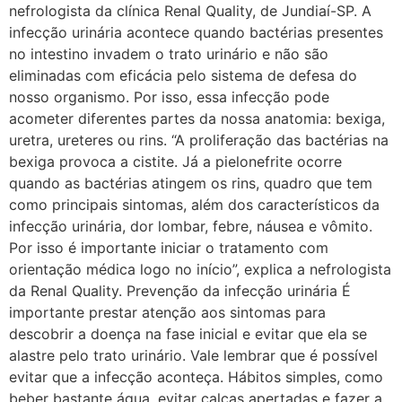
nefrologista da clínica Renal Quality, de Jundiaí-SP. A
infecção urinária acontece quando bactérias presentes
no intestino invadem o trato urinário e não são
eliminadas com eficácia pelo sistema de defesa do
nosso organismo. Por isso, essa infecção pode
acometer diferentes partes da nossa anatomia: bexiga,
uretra, ureteres ou rins. “A proliferação das bactérias na
bexiga provoca a cistite. Já a pielonefrite ocorre
quando as bactérias atingem os rins, quadro que tem
como principais sintomas, além dos característicos da
infecção urinária, dor lombar, febre, náusea e vômito.
Por isso é importante iniciar o tratamento com
orientação médica logo no início”, explica a nefrologista
da Renal Quality. Prevenção da infecção urinária É
importante prestar atenção aos sintomas para
descobrir a doença na fase inicial e evitar que ela se
alastre pelo trato urinário. Vale lembrar que é possível
evitar que a infecção aconteça. Hábitos simples, como
beber bastante água, evitar calças apertadas e fazer a