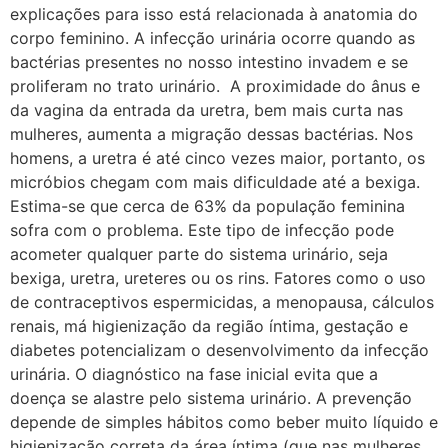
explicações para isso está relacionada à anatomia do
corpo feminino. A infecção urinária ocorre quando as
bactérias presentes no nosso intestino invadem e se
proliferam no trato urinário. A proximidade do ânus e
da vagina da entrada da uretra, bem mais curta nas
mulheres, aumenta a migração dessas bactérias. Nos
homens, a uretra é até cinco vezes maior, portanto, os
micróbios chegam com mais dificuldade até a bexiga.
Estima-se que cerca de 63% da população feminina
sofra com o problema. Este tipo de infecção pode
acometer qualquer parte do sistema urinário, seja
bexiga, uretra, ureteres ou os rins. Fatores como o uso
de contraceptivos espermicidas, a menopausa, cálculos
renais, má higienização da região íntima, gestação e
diabetes potencializam o desenvolvimento da infecção
urinária. O diagnóstico na fase inicial evita que a
doença se alastre pelo sistema urinário. A prevenção
depende de simples hábitos como beber muito líquido e
higienização correta da área íntima (que nas mulheres