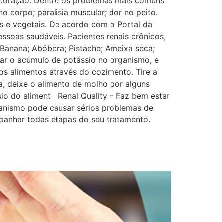
 coração. Dentre os problemas mais comuns
o corpo; paralisia muscular; dor no peito.
s e vegetais. De acordo com o Portal da
ssoas saudáveis. Pacientes renais crônicos,
; Banana; Abóbora; Pistache; Ameixa seca;
ar o acúmulo de potássio no organismo, e
os alimentos através do cozimento. Tire a
a, deixe o alimento de molho por alguns
sio do aliment Renal Quality – Faz bem estar
ganismo pode causar sérios problemas de
mpanhar todas etapas do seu tratamento.