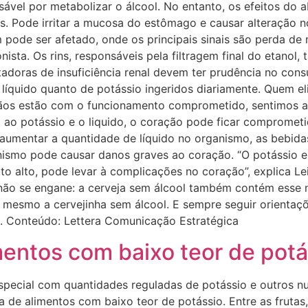
nsável por metabolizar o álcool. No entanto, os efeitos do
os. Pode irritar a mucosa do estômago e causar alteração n
 pode ser afetado, onde os principais sinais são perda de
cionista. Os rins, responsáveis pela filtragem final do etan
tadoras de insuficiência renal devem ter prudência no con
 líquido quanto de potássio ingeridos diariamente. Quem 
gãos estão com o funcionamento comprometido, sentimos a
do ao potássio e o liquido, o coração pode ficar comprome
e aumentar a quantidade de líquido no organismo, as bebida
ismo pode causar danos graves ao coração. “O potássio enf
o alto, pode levar à complicações no coração”, explica Lei
não se engane: a cerveja sem álcool também contém esse nu
é mesmo a cervejinha sem álcool. E sempre seguir orientaç
a. Conteúdo: Lettera Comunicação Estratégica
mentos com baixo teor de potá
especial com quantidades reguladas de potássio e outros nut
sta de alimentos com baixo teor de potássio. Entre as frutas