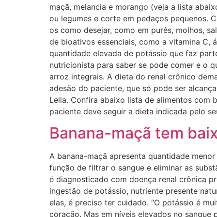
maçã, melancia e morango (veja a lista abaixo
ou legumes e corte em pedaços pequenos. Co
os como desejar, como em purês, molhos, sala
de bioativos essenciais, como a vitamina C, á
quantidade elevada de potássio que faz parte
nutricionista para saber se pode comer e o qu
arroz integrais. A dieta do renal crônico de
adesão do paciente, que só pode ser alcança
Leila. Confira abaixo lista de alimentos com
paciente deve seguir a dieta indicada pelo s
Banana-maçã tem baixo
A banana-maçã apresenta quantidade menor de
função de filtrar o sangue e eliminar as sub
é diagnosticado com doença renal crônica pre
ingestão de potássio, nutriente presente nat
elas, é preciso ter cuidado. “O potássio é m
coração. Mas em níveis elevados no sangue po