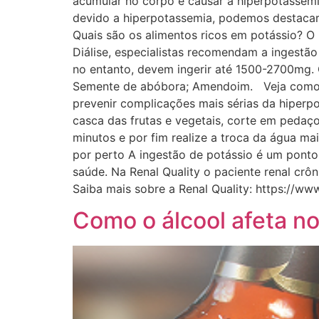
acumular no corpo e causar a hiperpotassem
devido a hiperpotassemia, podemos destacar:
Quais são os alimentos ricos em potássio? O
Diálise, especialistas recomendam a ingestã
no entanto, devem ingerir até 1500-2700mg. C
Semente de abóbora; Amendoim. Veja como di
prevenir complicações mais sérias da hiperpo
casca das frutas e vegetais, corte em pedaç
minutos e por fim realize a troca da água ma
por perto A ingestão de potássio é um ponto
saúde. Na Renal Quality o paciente renal crô
Saiba mais sobre a Renal Quality: https://ww
Como o álcool afeta n