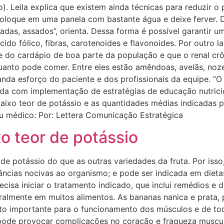
). Leila explica que existem ainda técnicas para reduzir o
loque em uma panela com bastante água e deixe ferver. D
das, assados”, orienta. Dessa forma é possível garantir u
cido fólico, fibras, carotenoides e flavonoides. Por outro 
 do cardápio de boa parte da população e que o renal crôn
anto pode comer. Entre eles estão amêndoas, avelãs, nozes, 
manda esforço do paciente e dos profissionais da equipe. “
da com implementação de estratégias de educação nutricion
 baixo teor de potássio e as quantidades médias indicadas p
eu médico: Por: Lettera Comunicação Estratégica
 teor de potássio
 potássio do que as outras variedades da fruta. Por isso
stâncias nocivas ao organismo; e pode ser indicada em die
cisa iniciar o tratamento indicado, que inclui remédios e 
uralmente em muitos alimentos. As bananas nanica e prata, 
uito importante para o funcionamento dos músculos e de to
de provocar complicações no coração e fraqueza muscular”,