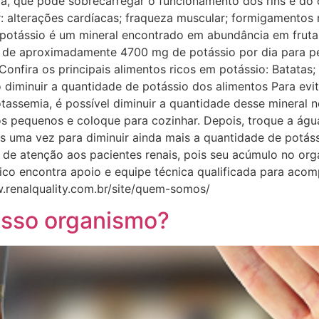
ia, que pode sobrecarregar o funcionamento dos rins e do
 alterações cardíacas; fraqueza muscular; formigamentos n
 potássio é um mineral encontrado em abundância em fruta
o de aproximadamente 4700 mg de potássio por dia para pe
onfira os principais alimentos ricos em potássio: Batatas
minuir a quantidade de potássio dos alimentos Para evit
tassemia, é possível diminuir a quantidade desse mineral n
os pequenos e coloque para cozinhar. Depois, troque a águ
is uma vez para diminuir ainda mais a quantidade de potás
 de atenção aos pacientes renais, pois seu acúmulo no or
nico encontra apoio e equipe técnica qualificada para aco
w.renalquality.com.br/site/quem-somos/
osso organismo?