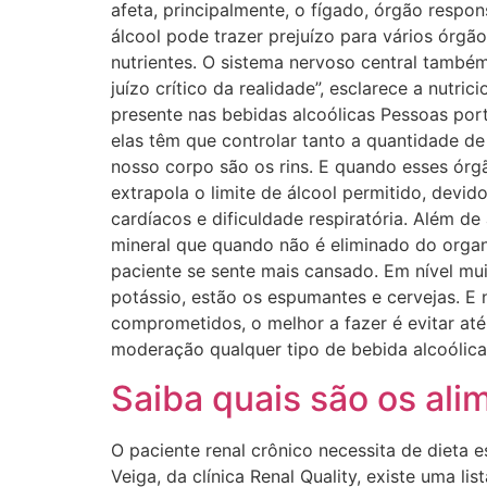
afeta, principalmente, o fígado, órgão respo
álcool pode trazer prejuízo para vários órgã
nutrientes. O sistema nervoso central também
juízo crítico da realidade”, esclarece a nutri
presente nas bebidas alcoólicas Pessoas por
elas têm que controlar tanto a quantidade de
nosso corpo são os rins. E quando esses ór
extrapola o limite de álcool permitido, devi
cardíacos e dificuldade respiratória. Além d
mineral que quando não é eliminado do organ
paciente se sente mais cansado. Em nível muit
potássio, estão os espumantes e cervejas. E 
comprometidos, o melhor a fazer é evitar at
moderação qualquer tipo de bebida alcoólic
Saiba quais são os ali
O paciente renal crônico necessita de dieta 
Veiga, da clínica Renal Quality, existe uma li